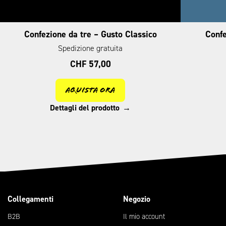
Confezione da tre – Gusto Classico
Confe
Spedizione gratuita
CHF
57,00
Aquista ora
Dettagli del prodotto
Collegamenti
Negozio
B2B
Il mio account