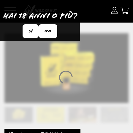
Hai 18 anni o più?
Si
No