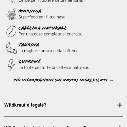
L’erba per il potere della memoria.
MORINGA
Superfood per il tuo naso.
Caffeina naturale
Per una dose completa di energia.
TAURINA
La migliore amica della caffeina.
GUARANà
La fonte più forte di caffeina naturale.
Più informazioni sui nostri ingredienti
Wildkraut è legale?
Può avere il sapore di un frutto proibito, ma è assolutamente
legale.