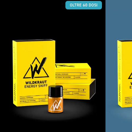
non impiega 30 minuti per fare effetto. Poiché la caffeina viene
OLTRE 60 DOSI
assorbita attraverso la mucosa nasale, agisce molto più
rapidamente.
E gli atleti lo sanno bene: la velocità fa la differenza!