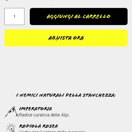
Confezione
FESTIVAL
Aggiungi al carrello
-
Gusto
Classico
quantità
Aquista ora
I nemici naturali della stanchezza:
Imperatoria
Radice curativa delle Alpi.
Rodiola rosea